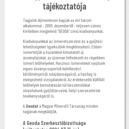
tájékoztatója
Tagjaink díjmentesen kapják az évi három
alkalommal
- 2005. decembertől -
teljesen színes
kivitelben megjelenő "GEODA" című kiadványunkat.
Kiadványunkkal az ismeretszerzést és a gyűjtési
lehetőségeket igyekszünk megkönnyíteni. Ebben
ismertetjük a hazánkból kimutatott új
ásványfajokat, az újonnan felfedezett és régebben
ismert lelőhelyeket. Hasznos ismereteket nyújtunk
egyes ásványcsoportok keletkezési
körülményeiről, tulajdonságairól, a házilag is
elvégezhető vizsgálatokról. Az érdekesebb külföldi
lelőhelyek bemutatásán túl beszámolókat
olvashatunk gyűjtőtársaink, helyi szervezeteink
tevékenységéről is.
A
Geodát
a Magyar Minerofil Társaság minden
tagjának megküldjük.
A Geoda Szerkesztőbizottsága