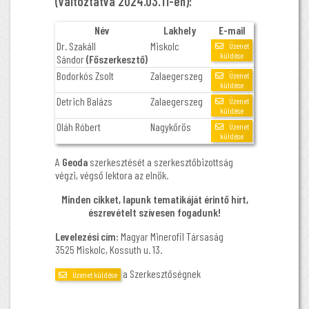
(változtatva 2024.03.11-én):
Név
Lakhely
E-mail
Dr. Szakáll
Miskolc
Üzenet
küldése
Sándor
(Főszerkesztő)
Bodorkós Zsolt
Zalaegerszeg
Üzenet
küldése
Detrich Balázs
Zalaegerszeg
Üzenet
küldése
Oláh Róbert
Nagykőrös
Üzenet
küldése
A
Geoda
szerkesztését a szerkesztőbizottság
végzi, végső lektora az elnök.
Minden cikket, lapunk tematikáját érintő hírt,
észrevételt szívesen fogadunk!
Levelezési cím:
Magyar Minerofil Társaság
3525 Miskolc, Kossuth u. 13.
a Szerkesztőségnek
Üzenet küldése