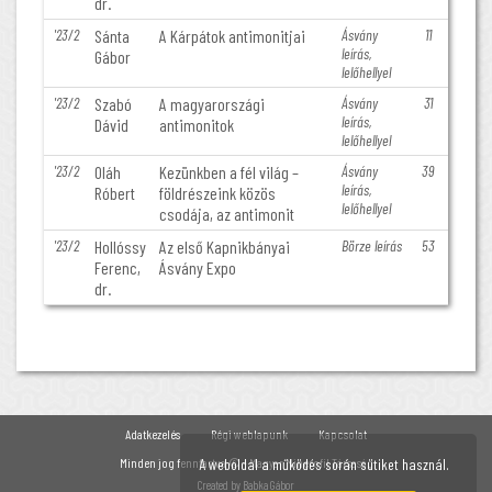
dr.
'23/2
Sánta
A Kárpátok antimonitjai
Ásvány
11
leírás,
Gábor
lelőhellyel
'23/2
Szabó
A magyarországi
Ásvány
31
leírás,
Dávid
antimonitok
lelőhellyel
'23/2
Oláh
Kezünkben a fél világ –
Ásvány
39
leírás,
Róbert
földrészeink közös
lelőhellyel
csodája, az antimonit
'23/2
Hollóssy
Az első Kapnikbányai
Börze leírás
53
Ferenc,
Ásvány Expo
dr.
Adatkezelés
Régi weblapunk
Kapcsolat
Minden jog fenntartva © - Magyar Minerofil Társaság
A weboldal a működés során sütiket használ.
Created by
Babka Gábor